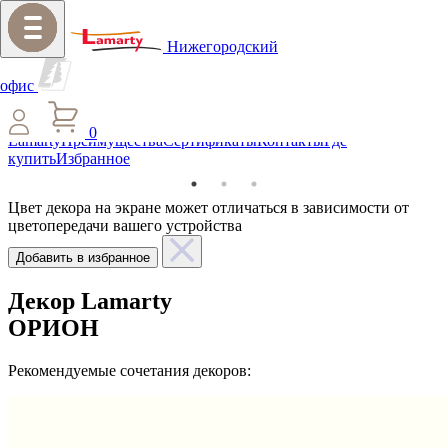
Нижегородский
Меню
офис
О компании
Новости
ЛДСП
Тиснения
Мебель из
0
Lamarty
Преимущества
Сертификаты
Контакты
Где
купить
Избранное
Цвет декора на экране может отличаться в зависимости от
цветопередачи вашего устройства
Добавить в избранное
Декор Lamarty
ОРИОН
Рекомендуемые сочетания декоров: